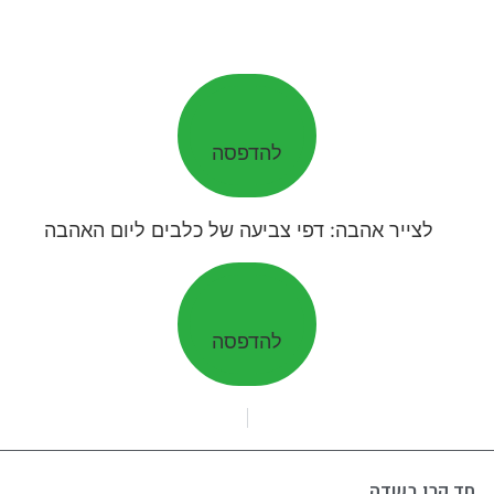
להדפסה
להדפסה
חד קרן בשדה