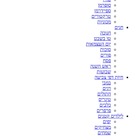
סופרמן
ספיידרמן
טרקטורים
מכוניות
חגים
חנוכה
טו בשבט
יום העצמאות
סוכות
פורים
פסח
ראש השנה
שבועות
חיות דפי צביעה
במבי
דגים
חתולים
טיגריס
כלבים
פרפרים
לילדים קטנים
יפים
מצחיקים
שמחים