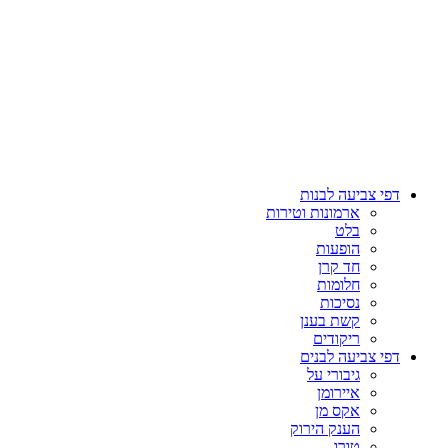
דפי צביעה לבנות
ארמונות וטירות
בלט
הופעות
חד קרן
חלומות
נסיכות
קשת בענן
ריקודים
דפי צביעה לבנים
גיבורי על
איירומן
אקס מן
הענק הירוק
טורו