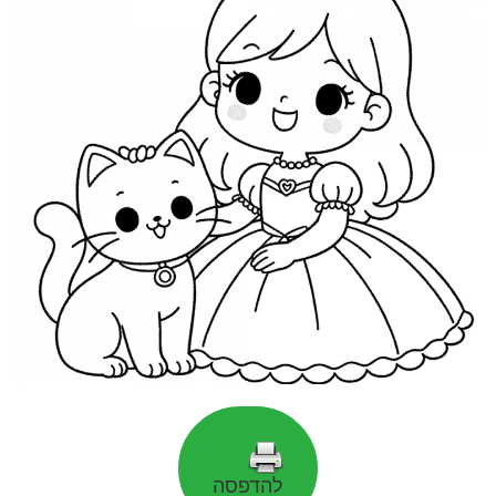
להדפסה