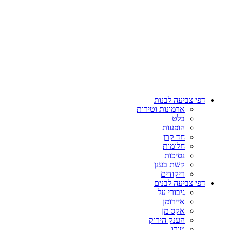
דפי צביעה לבנות
ארמונות וטירות
בלט
הופעות
חד קרן
חלומות
נסיכות
קשת בענן
ריקודים
דפי צביעה לבנים
גיבורי על
איירומן
אקס מן
הענק הירוק
טורו