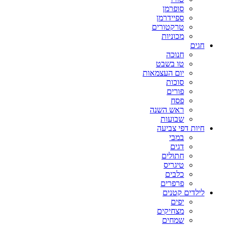
סופרמן
ספיידרמן
טרקטורים
מכוניות
חגים
חנוכה
טו בשבט
יום העצמאות
סוכות
פורים
פסח
ראש השנה
שבועות
חיות דפי צביעה
במבי
דגים
חתולים
טיגריס
כלבים
פרפרים
לילדים קטנים
יפים
מצחיקים
שמחים