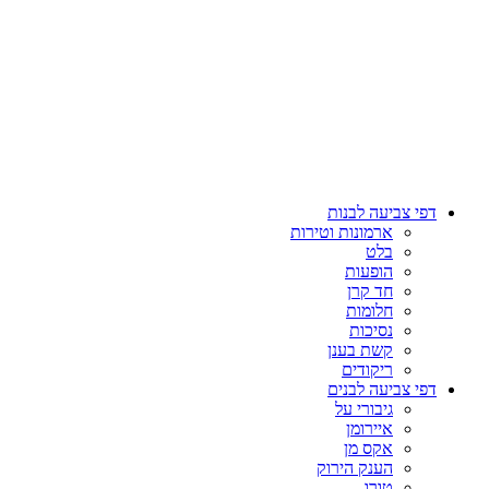
דפי צביעה לבנות
ארמונות וטירות
בלט
הופעות
חד קרן
חלומות
נסיכות
קשת בענן
ריקודים
דפי צביעה לבנים
גיבורי על
איירומן
אקס מן
הענק הירוק
טורו