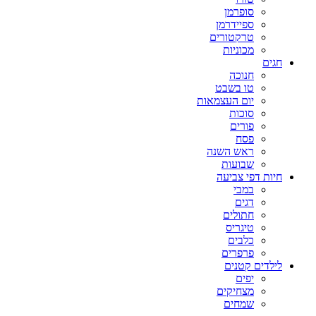
סופרמן
ספיידרמן
טרקטורים
מכוניות
חגים
חנוכה
טו בשבט
יום העצמאות
סוכות
פורים
פסח
ראש השנה
שבועות
חיות דפי צביעה
במבי
דגים
חתולים
טיגריס
כלבים
פרפרים
לילדים קטנים
יפים
מצחיקים
שמחים